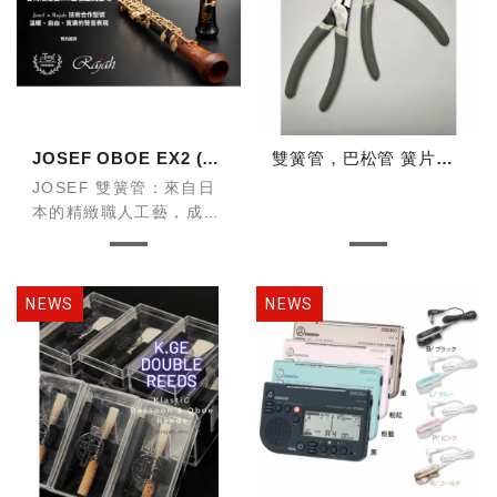
JOSEF OBOE EX2 (台灣限定型號)
雙簧管，巴松管 簧片工具鉗
JOSEF 雙簧管：來自日
本的精緻職人工藝，成就
完美音色
JOSEF 雙簧管是由日本
知名樂器工匠品牌
JOSEF 製作，專注於高
階木管樂器的研發與製
造。
憑藉日本一貫嚴謹的精
密...