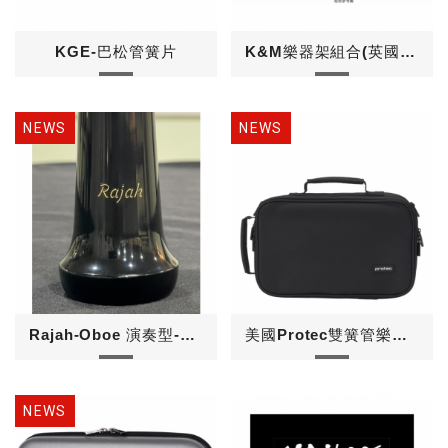
KGE-巴松管簧片
K&M樂器架組合(英國管雙簧管OB&EH)
Rajah-Oboe 演奏型-D1黑武士
美國Protec雙簧管樂器盒保護套(褙包)