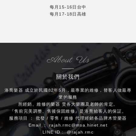
每月15-16日台中
每月17-18日高雄
About Us
關於我們
洛喬樂器 成立於民國82年5月，最專業的維修，替客人做最專
業的服務
所經銷、維修的樂器 受各大樂團及老師的肯定。
『售前完美調整、售後保固維修』是洛喬給客人的保証。
服務項目 ： 批發 / 零售 / 維修 代理經銷各品牌木管樂器
Email ：
rajah.rmc@msa.hinet.net
LINE ID : @rajah.rmc