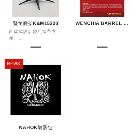
豎笛腳架K&M15228
WENCHIA BARREL 調音管
鈴鐺式設計輕巧攜帶方
便。
5個鑄鐵金屬腳，確保樂
器放置穩定度。
專利旋入式設計，支撐腳
可以完全收入錐體中節省
空間
短錐設計完全符合豎笛的
BELL。
NAHOK樂器包