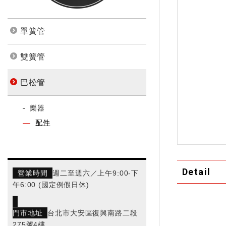
單簧管
雙簧管
巴松管
樂器
配件
Detail
營業時間
週二至週六／上午9:00-下
午6:00 (國定例假日休)
門市地址
台北市大安區復興南路二段
275號4樓