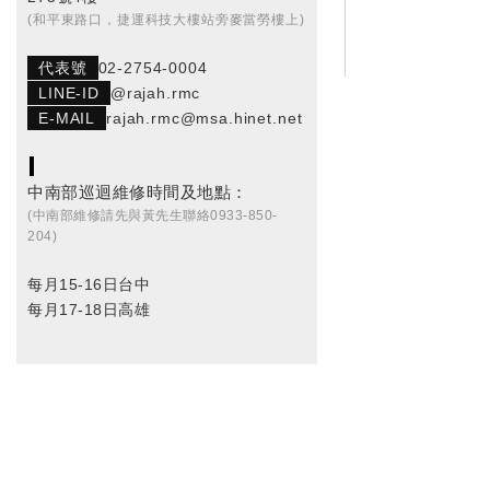
(和平東路口，捷運科技大樓站旁麥當勞樓上)
代表號
02-2754-0004
LINE-ID
@rajah.rmc
E-MAIL
rajah.rmc@msa.hinet.net
中南部巡迴維修時間及地點：
(中南部維修請先與黃先生聯絡0933-850-
204)
每月15-16日台中
每月17-18日高雄