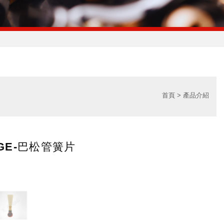
首頁
產品介紹
GE-巴松管簧片