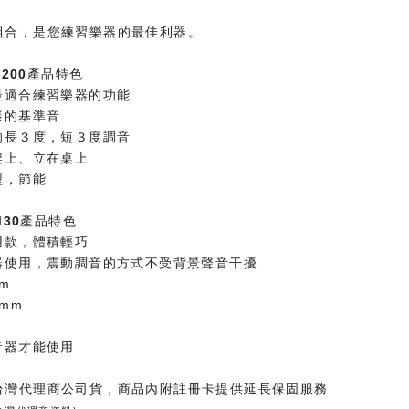
組合，是您練習樂器的最佳利器。
TH200產品特色
最適合練習樂器的功能
樣的基準音
的長３度，短３度調音
架上、立在桌上
型，節能
TM30產品特色
用款，體積輕巧
音器使用，震動調音的方式不受背景聲音干擾
5m
3mm
g
音器才能使用
台灣代理商公司貨，商品內附註冊卡提供延長保固服務