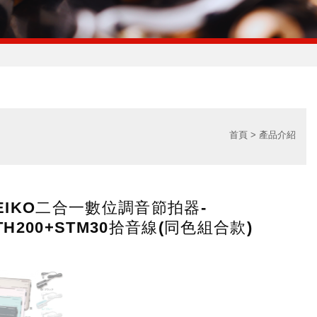
首頁
產品介紹
EIKO二合一數位調音節拍器-
TH200+STM30拾音線(同色組合款)