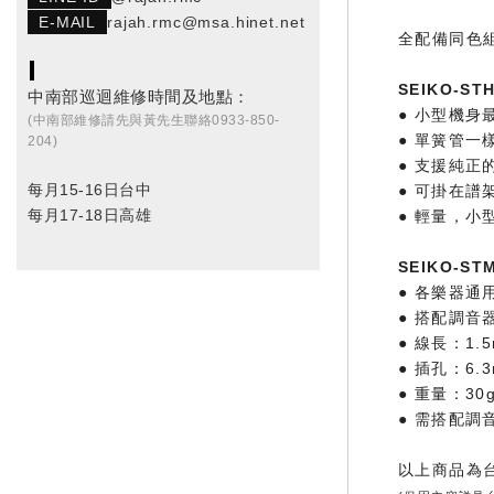
E-MAIL
rajah.rmc@msa.hinet.net
全配備同色
SEIKO-S
中南部巡迴維修時間及地點：
● 小型機身
(中南部維修請先與黃先生聯絡0933-850-
● 單簧管一
204)
● 支援純正
每月15-16日台中
● 可掛在譜
每月17-18日高雄
● 輕量，小
SEIKO-S
● 各樂器通
● 搭配調
● 線長：1.
● 插孔：6.
● 重量：30
● 需搭配調
以上商品為