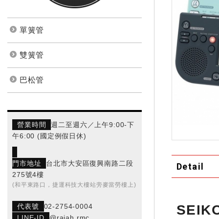
單簧管
雙簧管
巴松管
營業時間
週二至週六／上午9:00-下
午6:00 (國定例假日休)
門市地址
台北市大安區復興南路二段
Detail
275號4樓
(和平東路口，捷運科技大樓站旁麥當勞樓上)
SEI
代表號
02-2754-0004
LINE-ID
@rajah.rmc