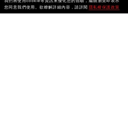
我們將使用cookie等資訊來優化您的體驗，繼續瀏覽即表示
您同意我們使用。欲瞭解詳細內容，請詳閱
隱私權保護政策
雙簧管OBOE簧片盒
拇指靠墊新選擇
雙簧管OBOE簧片盒
拇指靠墊新選擇