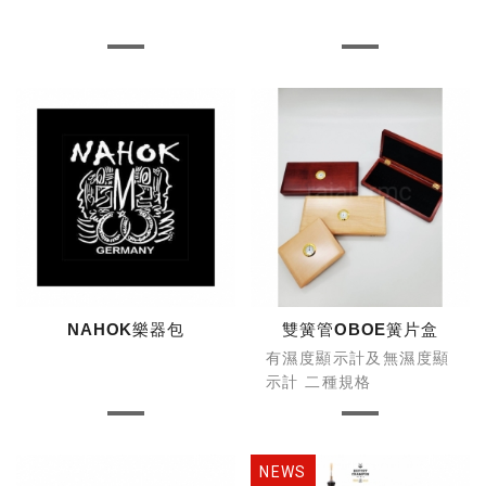
NAHOK樂器包
雙簧管OBOE簧片盒
有濕度顯示計及無濕度顯
示計 二種規格