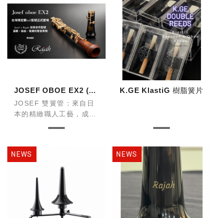
JOSEF OBOE EX2 (台灣限定型號)
K.GE KlastiG 樹脂簧片
JOSEF 雙簧管：來自日
本的精緻職人工藝，成就
完美音色
JOSEF 雙簧管是由日本
知名樂器工匠品牌
JOSEF 製作，專注於高
階木管樂器的研發與製
造。
憑藉日本一貫嚴謹的精
密...