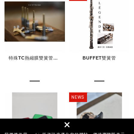
特殊TC熱縮膜雙簧管簧片底座
BUFFET雙簧管
×