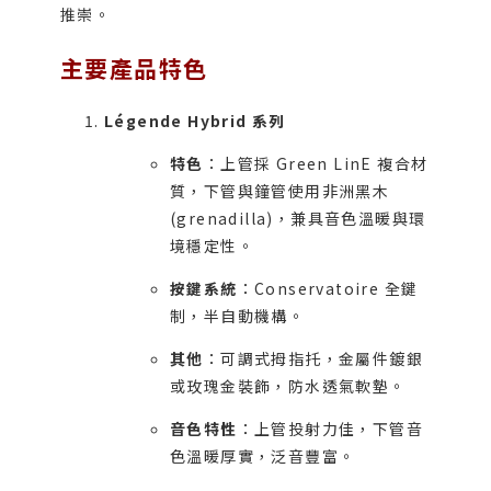
推崇。
主要產品特色
Légende Hybrid 系列
特色
：上管採 Green LinE 複合材
質，下管與鐘管使用非洲黑木
(grenadilla)，兼具音色溫暖與環
境穩定性。
按鍵系統
：Conservatoire 全鍵
制，半自動機構。
其他
：可調式拇指托，金屬件鍍銀
或玫瑰金裝飾，防水透氣軟墊。
音色特性
：上管投射力佳，下管音
色溫暖厚實，泛音豐富。