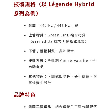
技術規格（以 Légende Hybrid
系列為例）
音高
：440 Hz / 443 Hz 可選
上管材質
：Green LinE 複合材質
（grenadilla 粉末 + 碳纖維混製）
下管 / 鐘管材質
：非洲黑木
按鍵系統
：全鍵制 Conservatoire，半
自動機構
其他特色
：可調式拇指托、優化鍵位、耐
氣候變化設計
品牌特色
法國工藝傳承
：結合傳統手工製作與現代