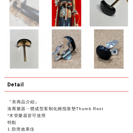
Detail
『夯商品介紹』
洛喬樂器ㄧ體成型客制化姆指靠墊Thumb Rest
*木管樂器皆可使用
特點
1.防滑效果佳