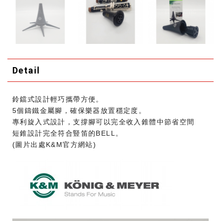
Detail
鈴鐺式設計輕巧攜帶方便。
5個鑄鐵金屬腳，確保樂器放置穩定度。
專利旋入式設計，支撐腳可以完全收入錐體中節省空間
短錐設計完全符合豎笛的BELL。
(圖片出處K&M官方網站)