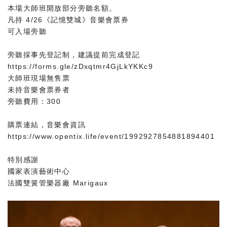
本場大師班開放部分旁聽名額。
凡持 4/26《記憶雙城》音樂會票券
可入場旁聽
旁聽採事先登記制，建議提前完成登記
https://forms.gle/zDxqtmr4GjLkYKKc9
大師班現場無售票
未持音樂會票券者
旁聽費用：300
購票連結，音樂會資訊
https://www.opentix.life/event/1992927854881894401
特別感謝
國家表演藝術中心
法國雙簧管樂器廠
Marigaux