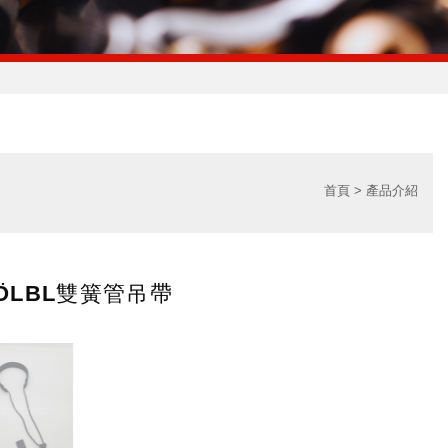
首頁
產品介紹
ӦLBL雙簧管吊帶