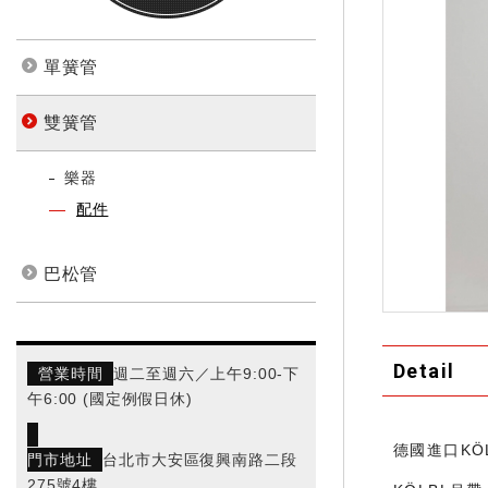
單簧管
雙簧管
樂器
配件
巴松管
Detail
營業時間
週二至週六／上午9:00-下
午6:00 (國定例假日休)
德國進口KӦ
門市地址
台北市大安區復興南路二段
275號4樓