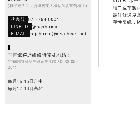
KӦLBL吊
(和平東路口，捷運科技大樓站旁麥當勞樓上)
領口皮革製
最佳舒適度
代表號
02-2754-0004
彈性吊繩，
LINE-ID
@rajah.rmc
E-MAIL
rajah.rmc@msa.hinet.net
中南部巡迴維修時間及地點：
(中南部維修請先與黃先生聯絡0933-850-
204)
每月15-16日台中
每月17-18日高雄