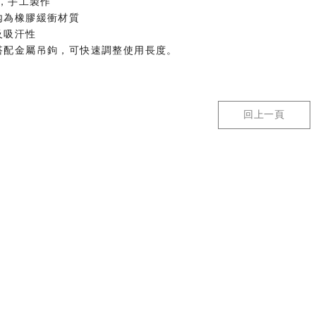
帶，手工製作
內為橡膠緩衝材質
及吸汗性
搭配金屬吊鉤，可快速調整使用長度。
回上一頁