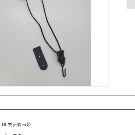
LBL雙簧管吊帶