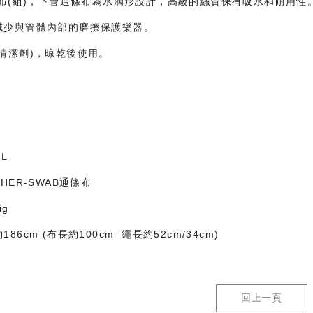
條布(組)，下管通條布為水滴形設計，高級的絲質保有吸水和耐用性
減少與管體內部的磨擦保護樂器。
清潔劑)，晾乾後使用。
L
HER-SWAB通條布
ig
86cm (布長約100cm 繩長約52cm/34cm)
回上一頁