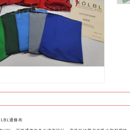
ӦLBL通條布