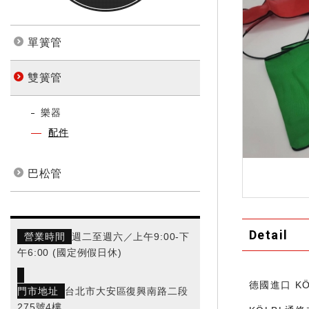
單簧管
雙簧管
樂器
配件
巴松管
Detail
營業時間
週二至週六／上午9:00-下
午6:00 (國定例假日休)
德國進口 K
門市地址
台北市大安區復興南路二段
275號4樓