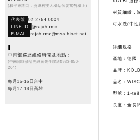
KӦLBL通
(和平東路口，捷運科技大樓站旁麥當勞樓上)
材質細緻，
代表號
02-2754-0004
可水洗(中性
LINE-ID
@rajah.rmc
E-MAIL
rajah.rmc@msa.hinet.net
詳細規格
中南部巡迴維修時間及地點：
產地：德國
(中南部維修請先與黃先生聯絡0933-850-
204)
品牌：KӦLB
每月15-16日台中
品名：WISC
每月17-18日高雄
型號：1-teil
長度：全長約1