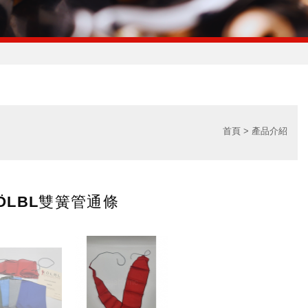
首頁
產品介紹
ӦLBL雙簧管通條