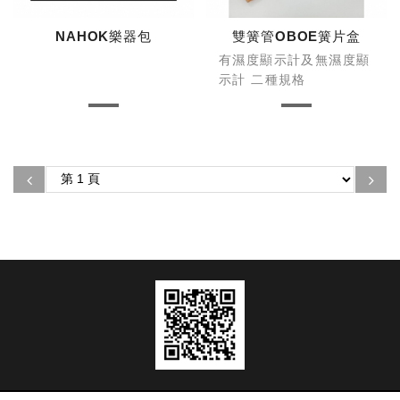
NAHOK樂器包
雙簧管OBOE簧片盒
有濕度顯示計及無濕度顯
示計 二種規格