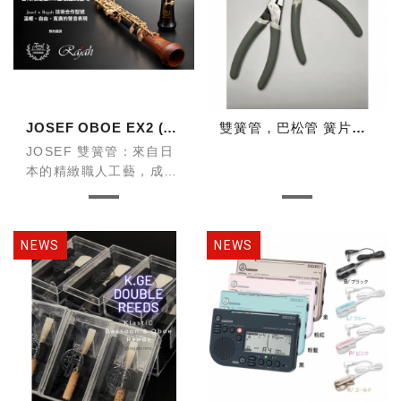
JOSEF OBOE EX2 (台灣限定型號)
雙簧管，巴松管 簧片工具鉗
JOSEF 雙簧管：來自日
本的精緻職人工藝，成就
完美音色
JOSEF 雙簧管是由日本
知名樂器工匠品牌
JOSEF 製作，專注於高
階木管樂器的研發與製
造。
憑藉日本一貫嚴謹的精
密...